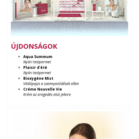
ÚJDONSÁGOK
Aqua Summum
Nyári testpermet
Plaisir d'été
Nyári testpermet
Bioxygéne Mist
Védőpajzs a szennyeződések ellen
Créme Nouvelle Vie
Krém az öregedés első jeleire