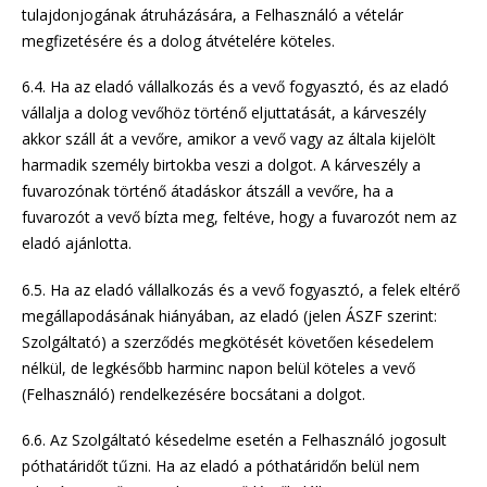
tulajdonjogának átruházására, a Felhasználó a vételár
megfizetésére és a dolog átvételére köteles.
6.4. Ha az eladó vállalkozás és a vevő fogyasztó, és az eladó
vállalja a dolog vevőhöz történő eljuttatását, a kárveszély
akkor száll át a vevőre, amikor a vevő vagy az általa kijelölt
harmadik személy birtokba veszi a dolgot. A kárveszély a
fuvarozónak történő átadáskor átszáll a vevőre, ha a
fuvarozót a vevő bízta meg, feltéve, hogy a fuvarozót nem az
eladó ajánlotta.
6.5. Ha az eladó vállalkozás és a vevő fogyasztó, a felek eltérő
megállapodásának hiányában, az eladó (jelen ÁSZF szerint:
Szolgáltató) a szerződés megkötését követően késedelem
nélkül, de legkésőbb harminc napon belül köteles a vevő
(Felhasználó) rendelkezésére bocsátani a dolgot.
6.6. Az Szolgáltató késedelme esetén a Felhasználó jogosult
póthatáridőt tűzni. Ha az eladó a póthatáridőn belül nem