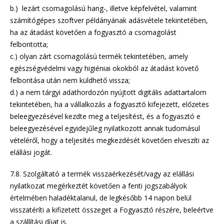
b.) lezárt csomagolású hang-, illetve képfelvétel, valamint
számítógépes szoftver példányának adásvétele tekintetében,
ha az átadást követően a fogyasztó a csomagolást
felbontotta;
c.) olyan zárt csomagolású termék tekintetében, amely
egészségvédelmi vagy higiéniai okokból az átadást követő
felbontása után nem küldhető vissza;
d.) a nem tárgyi adathordozón nyújtott digitális adattartalom
tekintetében, ha a vállalkozás a fogyasztó kifejezett, előzetes
beleegyezésével kezdte meg a teljesítést, és a fogyasztó e
beleegyezésével egyidejűleg nyilatkozott annak tudomásul
vételéről, hogy a teljesítés megkezdését követően elveszíti az
elállási jogát.
7.8. Szolgáltató a termék visszaérkezését/vagy az elállási
nyilatkozat megérkeztét követően a fenti jogszabályok
értelmében haladéktalanul, de legkésőbb 14 napon belül
visszatéríti a kifizetett összeget a Fogyasztó részére, beleértve
a szállítási díjat is.