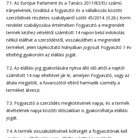
7.1. Az Európai Parlament és a Tanács 2011/83/EU számú
irányelvének, továbbá a fogyasztó és a vállalkozás közötti
szerződések részletes szabályairól szóló 45/2014. (II.26.) Korm.
rendelet szabályozása értelmében Fogyasztó a megrendelt
termék kézhez vételétől számított 14 napon belül indokolás
nélkül elállhat a szerződéstől, visszaküldheti a megrendelt
terméket. Jelen tájékoztató hiányában jogosult Fogyasztó 1 év
elteltéig gyakorolni az elállási jogát.
7.2. Az elállási jog gyakorlására nyitva álló idő attól a naptól
számított 14 nap elteltével jár le, amelyen Fogyasztó, vagy az
általa megjelölt, a fuvarozótól eltérő harmadik személy a
terméket átveszi.
7.3. Fogyasztó a szerződés megkötésének napja, és a termék
átvételének napja közötti időszakban is gyakorolhatja elállási
jogát.
7.4. A termék visszaküldésének költségét a fogyasztónak kell