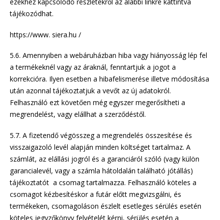
ezekhez kapcsolódó részletekről az alábbi linkre kattintva
tájékozódhat.
https://www. siera.hu /
5.6. Amennyiben a webáruházban hiba vagy hiányosság lép fel
a termékeknél vagy az áraknál, fenntartjuk a jogot a
korrekcióra. Ilyen esetben a hibafelismerése illetve módosítása
után azonnal tájékoztatjuk a vevőt az új adatokról.
Felhasználó ezt követően még egyszer megerősítheti a
megrendelést, vagy elállhat a szerződéstől.
5.7. A fizetendő végösszeg a megrendelés összesítése és
visszaigazoló levél alapján minden költséget tartalmaz. A
számlát, az elállási jogról és a garanciáról szóló (vagy külön
garancialevél, vagy a számla hátoldalán található jótállás)
tájékoztatót a csomag tartalmazza. Felhasználó köteles a
csomagot kézbesítéskor a futár előtt megvizsgálni, és
termékeken, csomagoláson észlelt esetleges sérülés esetén
köteles jegyzőkönyv felvételét kérni, sérülés esetén a