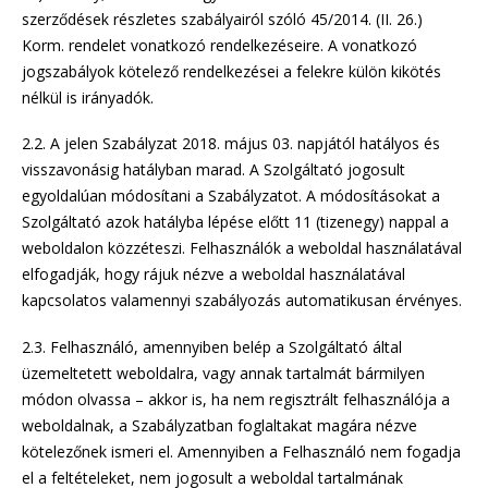
szerződések részletes szabályairól szóló 45/2014. (II. 26.)
Korm. rendelet vonatkozó rendelkezéseire. A vonatkozó
jogszabályok kötelező rendelkezései a felekre külön kikötés
nélkül is irányadók.
2.2. A jelen Szabályzat 2018. május 03. napjától hatályos és
visszavonásig hatályban marad. A Szolgáltató jogosult
egyoldalúan módosítani a Szabályzatot. A módosításokat a
Szolgáltató azok hatályba lépése előtt 11 (tizenegy) nappal a
weboldalon közzéteszi. Felhasználók a weboldal használatával
elfogadják, hogy rájuk nézve a weboldal használatával
kapcsolatos valamennyi szabályozás automatikusan érvényes.
2.3. Felhasználó, amennyiben belép a Szolgáltató által
üzemeltetett weboldalra, vagy annak tartalmát bármilyen
módon olvassa – akkor is, ha nem regisztrált felhasználója a
weboldalnak, a Szabályzatban foglaltakat magára nézve
kötelezőnek ismeri el. Amennyiben a Felhasználó nem fogadja
el a feltételeket, nem jogosult a weboldal tartalmának