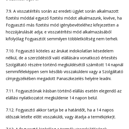
7.9. A visszatérítés során az eredeti ügylet során alkalmazott
fizetési móddal egyező fizetési módot alkalmazunk, kivéve, ha
Fogyasztó más fizetési mód igénybevételéhez kifejezetten a
hozzájárulását adja; e visszatérítési mód alkalmazásából
kifolyólag Fogyasztót semmilyen többletköltség nem terheli.
7.10. Fogyasztó köteles az árukat indokolatlan késedelem
nélkül, de a szerződéstől való elállására vonatkozó értesítés
Szolgáltató részére történő megküldésétől számított 14 napnál
semmiféleképpen sem később visszaküldeni vagy a Szolgáltató
címjegyzékében megadott Panaszkezelés helyére leadni.
7.11. Fogyasztónak írásban történő elállás esetén elegendő az
elállási nyilatkozatot megküldenie 14 napon belül.
7.12. Fogyasztó akkor tartja be a határidőt, ha a 14 napos
időszak letelte előtt visszaküldi, vagy átadja a termék(eke)t.