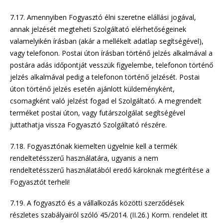
7.17. Amennyiben Fogyasztó élni szeretne elállási jogával,
annak jelzését megteheti Szolgáltató elérhetőségeinek
valamelyikén írásban (akár a mellékelt adatlap segítségével),
vagy telefonon. Postai úton írásban történő jelzés alkalmával a
postára adás időpontját vesszük figyelembe, telefonon történő
jelzés alkalmával pedig a telefonon történő jelzését. Postai
úton történő jelzés esetén ajánlott küldeményként,
csomagként való jelzést fogad el Szolgáltató. A megrendelt
terméket postai úton, vagy futárszolgálat segítségével
juttathatja vissza Fogyasztó Szolgáltató részére.
7.18. Fogyasztónak kiemelten ügyelnie kell a termék
rendeltetésszerű használatára, ugyanis a nem
rendeltetésszerű használatából eredő károknak megtérítése a
Fogyasztót terheli!
7.19. A fogyasztó és a vállalkozás közötti szerződések
részletes szabályairól szóló 45/2014. (II.26.) Korm. rendelet itt