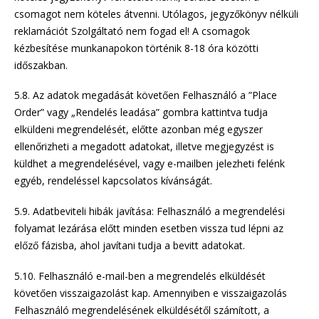
csomagot nem köteles átvenni. Utólagos, jegyzőkönyv nélküli
reklamációt Szolgáltató nem fogad el! A csomagok
kézbesítése munkanapokon történik 8-18 óra közötti
időszakban.
5.8. Az adatok megadását követően Felhasználó a ”Place
Order” vagy „Rendelés leadása” gombra kattintva tudja
elküldeni megrendelését, előtte azonban még egyszer
ellenőrizheti a megadott adatokat, illetve megjegyzést is
küldhet a megrendelésével, vagy e-mailben jelezheti felénk
egyéb, rendeléssel kapcsolatos kívánságát.
5.9. Adatbeviteli hibák javítása: Felhasználó a megrendelési
folyamat lezárása előtt minden esetben vissza tud lépni az
előző fázisba, ahol javítani tudja a bevitt adatokat.
5.10. Felhasználó e-mail-ben a megrendelés elküldését
követően visszaigazolást kap. Amennyiben e visszaigazolás
Felhasználó megrendelésének elküldésétől számított, a