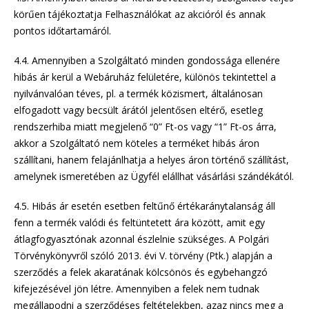
körűen tájékoztatja Felhasználókat az akcióról és annak
pontos időtartamáról.
4.4. Amennyiben a Szolgáltató minden gondossága ellenére
hibás ár kerül a Webáruház felületére, különös tekintettel a
nyilvánvalóan téves, pl. a termék közismert, általánosan
elfogadott vagy becsült árától jelentősen eltérő, esetleg
rendszerhiba miatt megjelenő “0” Ft-os vagy “1” Ft-os árra,
akkor a Szolgáltató nem köteles a terméket hibás áron
szállítani, hanem felajánlhatja a helyes áron történő szállítást,
amelynek ismeretében az Ügyfél elállhat vásárlási szándékától.
4.5. Hibás ár esetén esetben feltűnő értékaránytalanság áll
fenn a termék valódi és feltüntetett ára között, amit egy
átlagfogyasztónak azonnal észlelnie szükséges. A Polgári
Törvénykönyvről szóló 2013. évi V. törvény (Ptk.) alapján a
szerződés a felek akaratának kölcsönös és egybehangzó
kifejezésével jön létre. Amennyiben a felek nem tudnak
megállapodni a szerződéses feltételekben, azaz nincs meg a