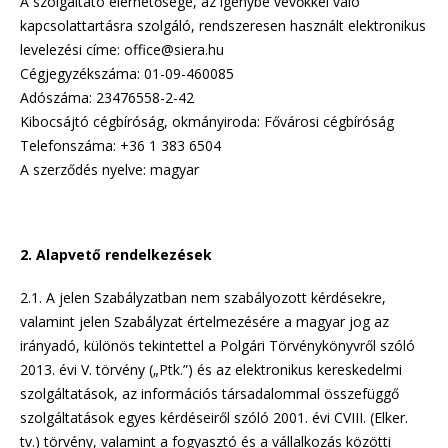
A szolgáltató elérhetősége, az igénybe vevőkkel való
kapcsolattartásra szolgáló, rendszeresen használt elektronikus
levelezési címe: office@siera.hu
Cégjegyzékszáma: 01-09-460085
Adószáma: 23476558-2-42
Kibocsájtó cégbíróság, okmányiroda: Fővárosi cégbíróság
Telefonszáma: +36 1 383 6504
A szerződés nyelve: magyar
2. Alapvető rendelkezések
2.1. A jelen Szabályzatban nem szabályozott kérdésekre,
valamint jelen Szabályzat értelmezésére a magyar jog az
irányadó, különös tekintettel a Polgári Törvénykönyvről szóló
2013. évi V. törvény („Ptk.”) és az elektronikus kereskedelmi
szolgáltatások, az információs társadalommal összefüggő
szolgáltatások egyes kérdéseiről szóló 2001. évi CVIII. (Elker.
tv.) törvény, valamint a fogyasztó és a vállalkozás közötti