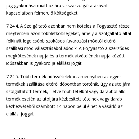
jog gyakorlása miatt az áru visszaszolgáltatásával
kapcsolatban felmerülő költségeket.
7.24.4. A Szolgáltató azonban nem köteles a Fogyasztó része
megtéríteni azon többletköltségeket, amely a Szolgáltató által
felkínált legolcsóbb szokásos fuvarozási módtól eltérő
szállítási mód választásából adódik. A Fogyasztó a szerződés
megkötésének napja és a termék átvételének napja közötti
időszakban is gyakorolja elállási jogát.
7.24.5. Több termék adásvételekor, amennyiben az egyes
termékek szállítása eltérő időpontban történik, úgy az utoljára
szolgáltatott termék, illetve több tételből vagy darabból álló
termék esetén az utoljára kézbesített tételnek vagy darab
kézhezvételtől számított 14 napon belül élhet a vásárló az
elállási joggal.