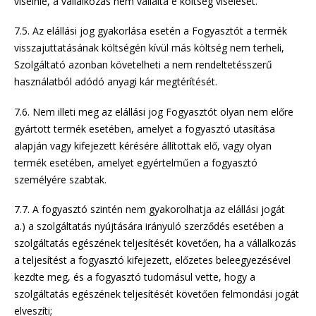
viselnie, a vállalkozás nem vállalta e költség viselését.
7.5. Az elállási jog gyakorlása esetén a Fogyasztót a termék
visszajuttatásának költségén kívül más költség nem terheli,
Szolgáltató azonban követelheti a nem rendeltetésszerű
használatból adódó anyagi kár megtérítését.
7.6. Nem illeti meg az elállási jog Fogyasztót olyan nem előre
gyártott termék esetében, amelyet a fogyasztó utasítása
alapján vagy kifejezett kérésére állítottak elő, vagy olyan
termék esetében, amelyet egyértelműen a fogyasztó
személyére szabtak.
7.7. A fogyasztó szintén nem gyakorolhatja az elállási jogát
a.) a szolgáltatás nyújtására irányuló szerződés esetében a
szolgáltatás egészének teljesítését követően, ha a vállalkozás
a teljesítést a fogyasztó kifejezett, előzetes beleegyezésével
kezdte meg, és a fogyasztó tudomásul vette, hogy a
szolgáltatás egészének teljesítését követően felmondási jogát
elveszíti;