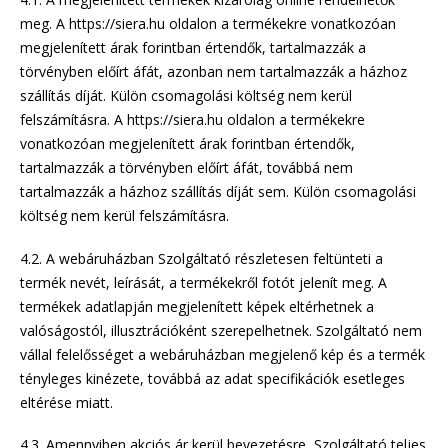
meg. A https://siera.hu oldalon a termékekre vonatkozóan
megjelenített árak forintban értendők, tartalmazzák a
törvényben előírt áfát, azonban nem tartalmazzák a házhoz
szállítás díját. Külön csomagolási költség nem kerül
felszámításra. A https://siera.hu oldalon a termékekre
vonatkozóan megjelenített árak forintban értendők,
tartalmazzák a törvényben előírt áfát, továbbá nem
tartalmazzák a házhoz szállítás díját sem. Külön csomagolási
költség nem kerül felszámításra.
4.2. A webáruházban Szolgáltató részletesen feltünteti a
termék nevét, leírását, a termékekről fotót jelenít meg. A
termékek adatlapján megjelenített képek eltérhetnek a
valóságostól, illusztrációként szerepelhetnek. Szolgáltató nem
vállal felelősséget a webáruházban megjelenő kép és a termék
tényleges kinézete, továbbá az adat specifikációk esetleges
eltérése miatt.
4.3. Amennyiben akciós ár kerül bevezetésre, Szolgáltató teljes