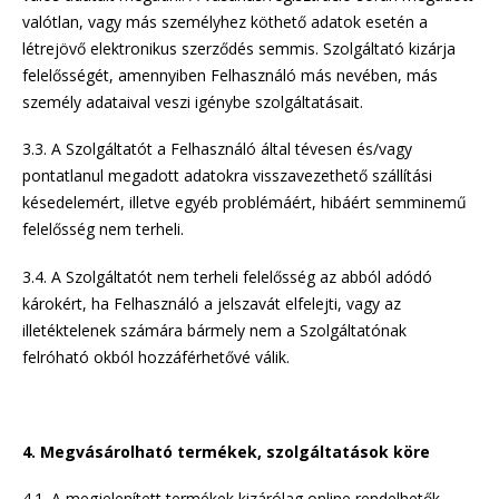
valótlan, vagy más személyhez köthető adatok esetén a
létrejövő elektronikus szerződés semmis. Szolgáltató kizárja
felelősségét, amennyiben Felhasználó más nevében, más
személy adataival veszi igénybe szolgáltatásait.
3.3. A Szolgáltatót a Felhasználó által tévesen és/vagy
pontatlanul megadott adatokra visszavezethető szállítási
késedelemért, illetve egyéb problémáért, hibáért semminemű
felelősség nem terheli.
3.4. A Szolgáltatót nem terheli felelősség az abból adódó
károkért, ha Felhasználó a jelszavát elfelejti, vagy az
illetéktelenek számára bármely nem a Szolgáltatónak
felróható okból hozzáférhetővé válik.
4. Megvásárolható termékek, szolgáltatások köre
4.1. A megjelenített termékek kizárólag online rendelhetők