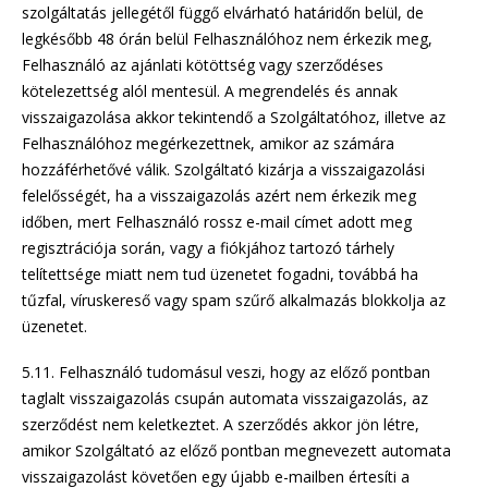
szolgáltatás jellegétől függő elvárható határidőn belül, de
legkésőbb 48 órán belül Felhasználóhoz nem érkezik meg,
Felhasználó az ajánlati kötöttség vagy szerződéses
kötelezettség alól mentesül. A megrendelés és annak
visszaigazolása akkor tekintendő a Szolgáltatóhoz, illetve az
Felhasználóhoz megérkezettnek, amikor az számára
hozzáférhetővé válik. Szolgáltató kizárja a visszaigazolási
felelősségét, ha a visszaigazolás azért nem érkezik meg
időben, mert Felhasználó rossz e-mail címet adott meg
regisztrációja során, vagy a fiókjához tartozó tárhely
telítettsége miatt nem tud üzenetet fogadni, továbbá ha
tűzfal, víruskereső vagy spam szűrő alkalmazás blokkolja az
üzenetet.
5.11. Felhasználó tudomásul veszi, hogy az előző pontban
taglalt visszaigazolás csupán automata visszaigazolás, az
szerződést nem keletkeztet. A szerződés akkor jön létre,
amikor Szolgáltató az előző pontban megnevezett automata
visszaigazolást követően egy újabb e-mailben értesíti a