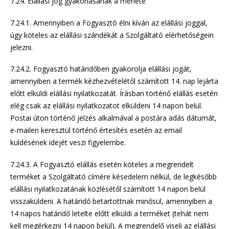
7.24. Elállási jog gyakorlásának a menete
7.24.1. Amennyiben a Fogyasztó élni kíván az elállási joggal,
úgy köteles az elállási szándékát a Szolgáltató elérhetőségein
jelezni.
7.24.2. Fogyasztó határidőben gyakorolja elállási jogát,
amennyiben a termék kézhezvételétől számított 14. nap lejárta
előtt elküldi elállási nyilatkozatát. Írásban történő elállás esetén
elég csak az elállási nyilatkozatot elküldeni 14 napon belül.
Postai úton történő jelzés alkalmával a postára adás dátumát,
e-mailen keresztül történő értesítés esetén az email
küldésének idejét veszi figyelembe.
7.24.3. A Fogyasztó elállás esetén köteles a megrendelt
terméket a Szolgáltató címére késedelem nélkül, de legkésőbb
elállási nyilatkozatának közlésétől számított 14 napon belül
visszaküldeni. A határidő betartottnak minősül, amennyiben a
14 napos határidő letelte előtt elküldi a terméket (tehát nem
kell megérkezni 14 napon belül). A megrendelő viseli az elállási