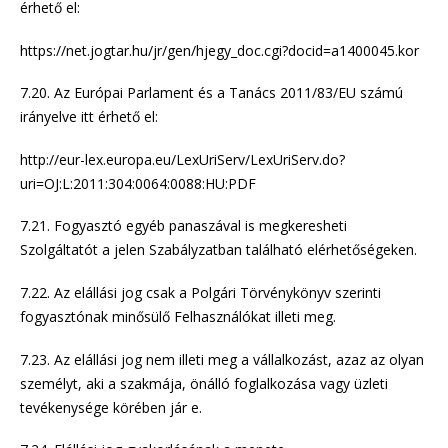
érhető el:
https://net.jogtar.hu/jr/gen/hjegy_doc.cgi?docid=a1400045.kor
7.20. Az Európai Parlament és a Tanács 2011/83/EU számú
irányelve itt érhető el:
http://eur-lex.europa.eu/LexUriServ/LexUriServ.do?
uri=OJ:L:2011:304:0064:0088:HU:PDF
7.21. Fogyasztó egyéb panaszával is megkeresheti
Szolgáltatót a jelen Szabályzatban található elérhetőségeken.
7.22. Az elállási jog csak a Polgári Törvénykönyv szerinti
fogyasztónak minősülő Felhasználókat illeti meg.
7.23. Az elállási jog nem illeti meg a vállalkozást, azaz az olyan
személyt, aki a szakmája, önálló foglalkozása vagy üzleti
tevékenysége körében jár e.