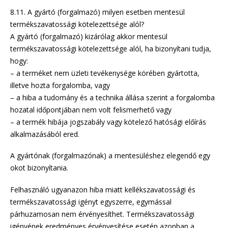
8.11. A gyártó (forgalmazó) milyen esetben mentesül
termékszavatossági kötelezettsége alól?
A gyártó (forgalmazó) kizárólag akkor mentesül
termékszavatossági kötelezettsége alól, ha bizonyítani tudja,
hogy:
– a terméket nem üzleti tevékenysége körében gyártotta,
illetve hozta forgalomba, vagy
– a hiba a tudomány és a technika állása szerint a forgalomba
hozatal időpontjában nem volt felismerhető vagy
– a termék hibája jogszabály vagy kötelező hatósági előírás
alkalmazásából ered.
A gyártónak (forgalmazónak) a mentesüléshez elegendő egy
okot bizonyítania.
Felhasználó ugyanazon hiba miatt kellékszavatossági és
termékszavatossági igényt egyszerre, egymással
párhuzamosan nem érvényesíthet. Termékszavatossági
igényének eredményes érvényesítése esetén azonban a