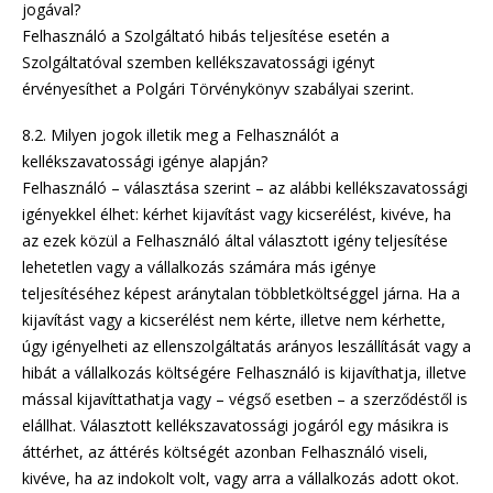
jogával?
Felhasználó a Szolgáltató hibás teljesítése esetén a
Szolgáltatóval szemben kellékszavatossági igényt
érvényesíthet a Polgári Törvénykönyv szabályai szerint.
8.2. Milyen jogok illetik meg a Felhasználót a
kellékszavatossági igénye alapján?
Felhasználó – választása szerint – az alábbi kellékszavatossági
igényekkel élhet: kérhet kijavítást vagy kicserélést, kivéve, ha
az ezek közül a Felhasználó által választott igény teljesítése
lehetetlen vagy a vállalkozás számára más igénye
teljesítéséhez képest aránytalan többletköltséggel járna. Ha a
kijavítást vagy a kicserélést nem kérte, illetve nem kérhette,
úgy igényelheti az ellenszolgáltatás arányos leszállítását vagy a
hibát a vállalkozás költségére Felhasználó is kijavíthatja, illetve
mással kijavíttathatja vagy – végső esetben – a szerződéstől is
elállhat. Választott kellékszavatossági jogáról egy másikra is
áttérhet, az áttérés költségét azonban Felhasználó viseli,
kivéve, ha az indokolt volt, vagy arra a vállalkozás adott okot.