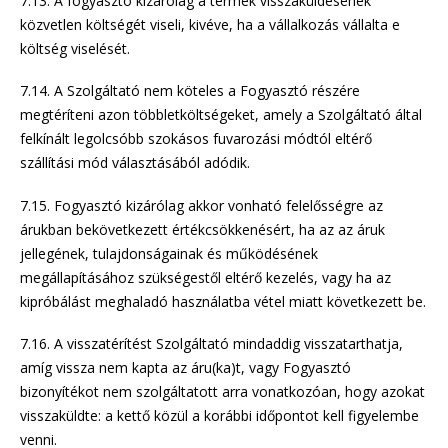
7.13. A fogyasztó kizárólag a termék visszaküldésének
közvetlen költségét viseli, kivéve, ha a vállalkozás vállalta e
költség viselését.
7.14. A Szolgáltató nem köteles a Fogyasztó részére
megtéríteni azon többletköltségeket, amely a Szolgáltató által
felkínált legolcsóbb szokásos fuvarozási módtól eltérő
szállítási mód választásából adódik.
7.15. Fogyasztó kizárólag akkor vonható felelősségre az
árukban bekövetkezett értékcsökkenésért, ha az az áruk
jellegének, tulajdonságainak és működésének
megállapításához szükségestől eltérő kezelés, vagy ha az
kipróbálást meghaladó használatba vétel miatt következett be.
7.16. A visszatérítést Szolgáltató mindaddig visszatarthatja,
amíg vissza nem kapta az áru(ka)t, vagy Fogyasztó
bizonyítékot nem szolgáltatott arra vonatkozóan, hogy azokat
visszaküldte: a kettő közül a korábbi időpontot kell figyelembe
venni.