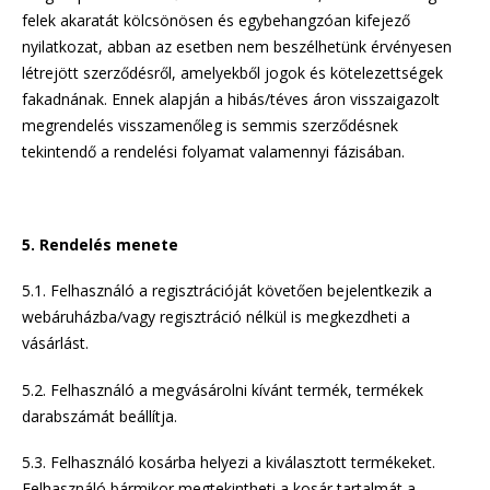
felek akaratát kölcsönösen és egybehangzóan kifejező
nyilatkozat, abban az esetben nem beszélhetünk érvényesen
létrejött szerződésről, amelyekből jogok és kötelezettségek
fakadnának. Ennek alapján a hibás/téves áron visszaigazolt
megrendelés visszamenőleg is semmis szerződésnek
tekintendő a rendelési folyamat valamennyi fázisában.
5. Rendelés menete
5.1. Felhasználó a regisztrációját követően bejelentkezik a
webáruházba/vagy regisztráció nélkül is megkezdheti a
vásárlást.
5.2. Felhasználó a megvásárolni kívánt termék, termékek
darabszámát beállítja.
5.3. Felhasználó kosárba helyezi a kiválasztott termékeket.
Felhasználó bármikor megtekintheti a kosár tartalmát a