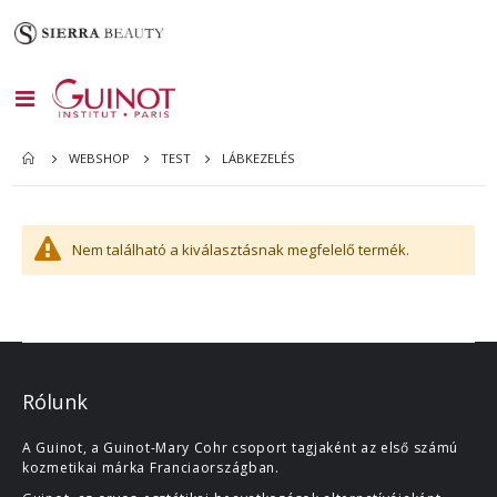
Toggle
Nav
LÁBKEZELÉS
WEBSHOP
TEST
Nem található a kiválasztásnak megfelelő termék.
Rólunk
A Guinot, a Guinot-Mary Cohr csoport tagjaként az első számú
kozmetikai márka Franciaországban.