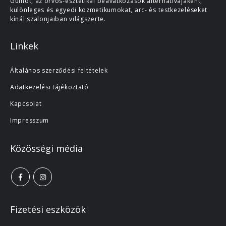
Guinot, az orvos-esztétikai beavatkozások alternatívájaként,
különleges és egyedi kozmetikumokat, arc- és testkezeléseket
kínál szalonjaiban világszerte.
Linkek
Általános szerződési feltételek
Adatkezelési tájékoztató
Kapcsolat
Impresszum
Közösségi média
Fizetési eszközök