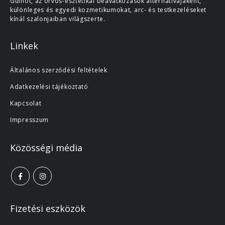
Guinot, az orvos-esztétikai beavatkozások alternatívájaként,
különleges és egyedi kozmetikumokat, arc- és testkezeléseket
kínál szalonjaiban világszerte.
Linkek
Általános szerződési feltételek
Adatkezelési tájékoztató
Kapcsolat
Impresszum
Közösségi média
Fizetési eszközök