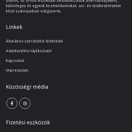
Guinot, az orvos-esztétikai beavatkozások alternatívájaként,
különleges és egyedi kozmetikumokat, arc- és testkezeléseket
kínál szalonjaiban világszerte.
Linkek
Általános szerződési feltételek
Adatkezelési tájékoztató
Kapcsolat
Impresszum
Közösségi média
Fizetési eszközök