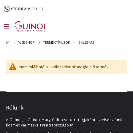
Toggle
Nav
BALZSAM
WEBSHOP
TERMÉKTÍPUSOK
Nem található a kiválasztásnak megfelelő termék.
Rólunk
A Guinot, a Guinot-Mary Cohr csoport tagjaként az első számú
kozmetikai márka Franciaországban.